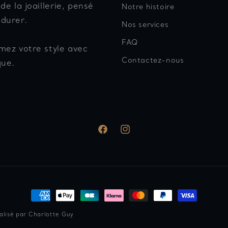
 de la joaillerie, pensé
Notre histoire
 durer.
Nos services
FAQ
mez votre style avec
Contactez-nous
que.
Facebook
Instagram
Moyens
de
éalisé par
Charlotte Guy
paiement