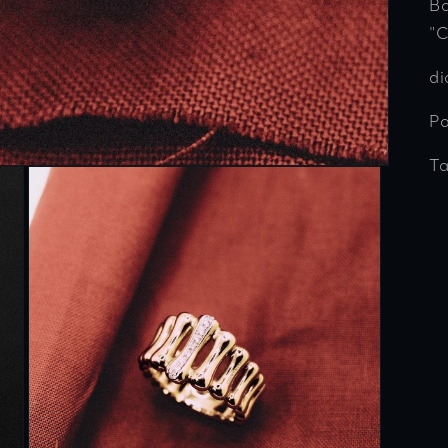
B
"
di
Po
Ta