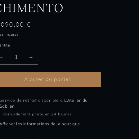
CHIMENTO
rix
.090,00 €
abituel
es incluses.
ntité
Réduire
Augmenter
la
la
quantité
quantité
de
de
Ajouter au panier
Bague
Bague
diamants
diamants
bamboo
bamboo
Service de retrait disponible à
L'Atelier du
CHIMENTO
CHIMENTO
Sablier
Habituellement prête en 24 heures
Afficher les informations de la boutique