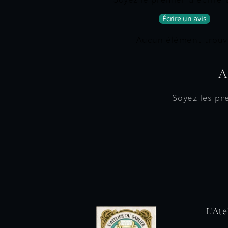
Soyez le premier à écrire 
Écrire un avis
Aucun élément trouv
A
Soyez les pr
L'Ate