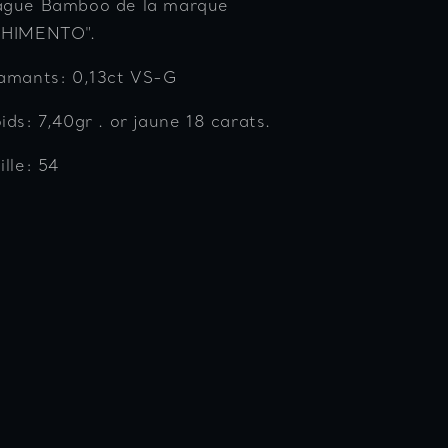
ague Bamboo de la marque
CHIMENTO".
amants: 0,13ct VS-G
ids: 7,40gr . or jaune 18 carats.
ille: 54