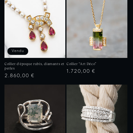
c
t
i
o
n
Vendu
:
Collier d'époque rubis, diamants et
Collier “Art Déco”
perles
Prix
1.720,00 €
Prix
2.860,00 €
habituel
habituel