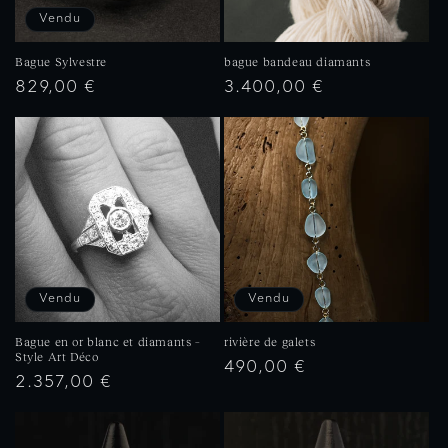
Vendu
Bague Sylvestre
bague bandeau diamants
Prix
Prix
829,00 €
3.400,00 €
habituel
habituel
Vendu
Vendu
Bague en or blanc et diamants –
rivière de galets
Style Art Déco
Prix
490,00 €
Prix
2.357,00 €
habituel
habituel