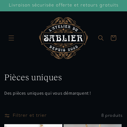
et
Livraison sécurisée offerte et retours gratuits
passer
au
contenu
Panier
C
Pièces uniques
o
Des pièces uniques qui vous démarquent !
l
l
Filtrer et trier
8 produits
e